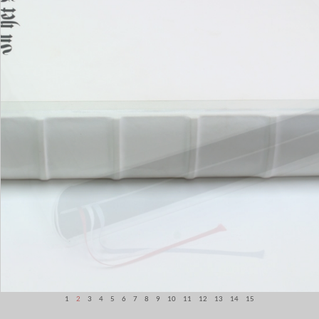
1
2
3
4
5
6
7
8
9
10
11
12
13
14
15